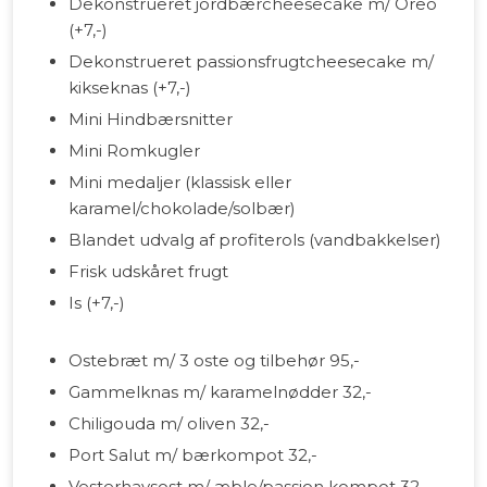
Dekonstrueret jordbærcheesecake m/ Oreo
(+7,-)
Dekonstrueret passionsfrugtcheesecake m/
kikseknas (+7,-)
Mini Hindbærsnitter
Mini Romkugler
Mini medaljer (klassisk eller
karamel/chokolade/solbær)
Blandet udvalg af profiterols (vandbakkelser)
Frisk udskåret frugt
Is (+7,-)
Ostebræt m/ 3 oste og tilbehør 95,-
Gammelknas m/ karamelnødder 32,-
Chiligouda m/ oliven 32,-
Port Salut m/ bærkompot 32,-
Vesterhavsost m/ æble/passion kompot 32,-