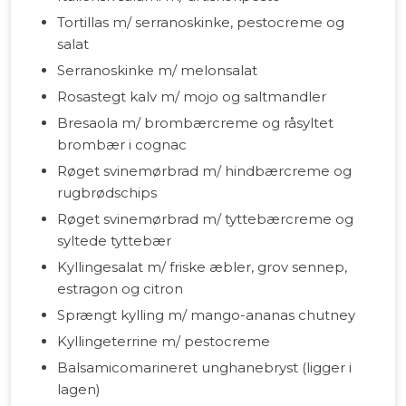
Tortillas m/ serranoskinke, pestocreme og
salat
Serranoskinke m/ melonsalat
Rosastegt kalv m/ mojo og saltmandler
Bresaola m/ brombærcreme og råsyltet
brombær i cognac
Røget svinemørbrad m/ hindbærcreme og
rugbrødschips
Røget svinemørbrad m/ tyttebærcreme og
syltede tyttebær
Kyllingesalat m/ friske æbler, grov sennep,
estragon og citron
Sprængt kylling m/ mango-ananas chutney
Kyllingeterrine m/ pestocreme
Balsamicomarineret unghanebryst (ligger i
lagen)