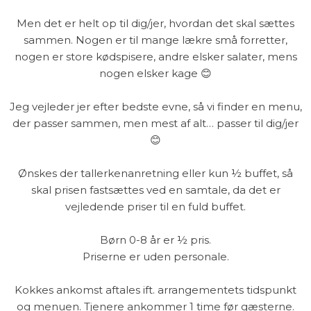
Men det er helt op til dig/jer, hvordan det skal sættes
sammen. Nogen er til mange lækre små forretter,
nogen er store kødspisere, andre elsker salater, mens
nogen elsker kage 😊
Jeg vejleder jer efter bedste evne, så vi finder en menu,
der passer sammen, men mest af alt… passer til dig/jer
😊
Ønskes der tallerkenanretning eller kun ½ buffet, så
skal prisen fastsættes ved en samtale, da det er
vejledende priser til en fuld buffet.
Børn 0-8 år er ½ pris.
Priserne er uden personale.
Kokkes ankomst aftales ift. arrangementets tidspunkt
og menuen. Tjenere ankommer 1 time før gæsterne.