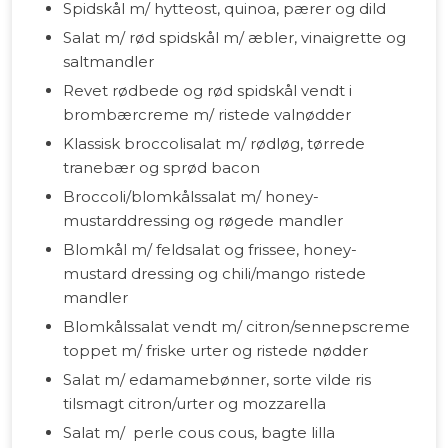
Spidskål m/ hytteost, quinoa, pærer og dild
Salat m/ rød spidskål m/ æbler, vinaigrette og
saltmandler
Revet rødbede og rød spidskål vendt i
brombærcreme m/ ristede valnødder
Klassisk broccolisalat m/ rødløg, tørrede
tranebær og sprød bacon
Broccoli/blomkålssalat m/ honey-
mustarddressing og røgede mandler
Blomkål m/ feldsalat og frissee, honey-
mustard dressing og chili/mango ristede
mandler
Blomkålssalat vendt m/ citron/sennepscreme
toppet m/ friske urter og ristede nødder
Salat m/ edamamebønner, sorte vilde ris
tilsmagt citron/urter og mozzarella
Salat m/ perle cous cous, bagte lilla