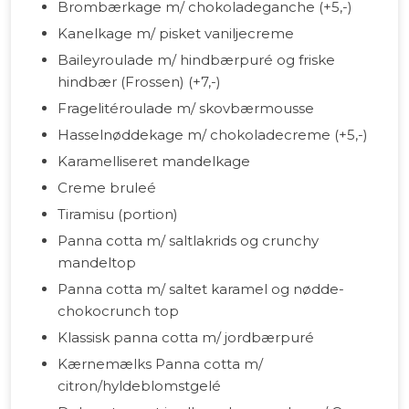
Brombærkage m/ chokoladeganche (+5,-)
Kanelkage m/ pisket vaniljecreme
Baileyroulade m/ hindbærpuré og friske
hindbær (Frossen) (+7,-)
Fragelitéroulade m/ skovbærmousse
Hasselnøddekage m/ chokoladecreme (+5,-)
Karamelliseret mandelkage
Creme bruleé
Tiramisu (portion)
Panna cotta m/ saltlakrids og crunchy
mandeltop
Panna cotta m/ saltet karamel og nødde-
chokocrunch top
Klassisk panna cotta m/ jordbærpuré
Kærnemælks Panna cotta m/
citron/hyldeblomstgelé