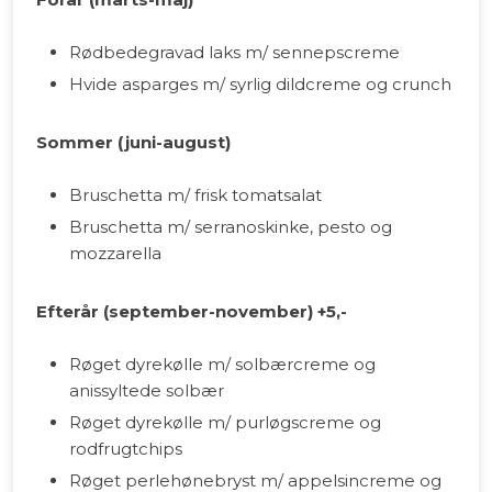
Rødbedegravad laks m/ sennepscreme
Hvide asparges m/ syrlig dildcreme og crunch
Sommer (juni-august)
Bruschetta m/ frisk tomatsalat
Bruschetta m/ serranoskinke, pesto og
mozzarella
Efterår (september-november) +5,-
Røget dyrekølle m/ solbærcreme og
anissyltede solbær
Røget dyrekølle m/ purløgscreme og
rodfrugtchips
Røget perlehønebryst m/ appelsincreme og