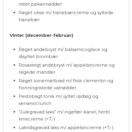
ristet pekannødder
Røget okse m/ tranebærcreme og syltede
tranebær
Vinter (december-februar)
Røget andebryst m/ balsamicoglace og
råsyltet brombær
Rosastegt andebryst m/ appelsincreme og
røgede mandler
Røget svinemørbrad m/ frisk clementin og
honningristede valnødder
Pestobagt torsk m/ syltet rødløg og
serranocrunch
“Julegravad laks” m/ ingefær-kanel, hertil
limecreme (+7,-)
Lakridsgravad laks m/ appelsincreme (+7,-)