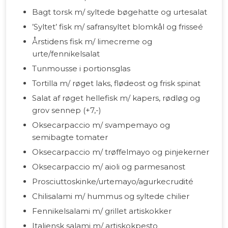
Bagt torsk m/ syltede bøgehatte og urtesalat
’Syltet’ fisk m/ safransyltet blomkål og frisseé
Årstidens fisk m/ limecreme og
urte/fennikelsalat
Tunmousse i portionsglas
Tortilla m/ røget laks, flødeost og frisk spinat
Salat af røget hellefisk m/ kapers, rødløg og
grov sennep (+7,-)
Oksecarpaccio m/ svampemayo og
semibagte tomater
Oksecarpaccio m/ trøffelmayo og pinjekerner
Oksecarpaccio m/ aioli og parmesanost
Prosciuttoskinke/urtemayo/agurkecrudité
Chilisalami m/ hummus og syltede chilier
Fennikelsalami m/ grillet artiskokker
Italiensk salami m/ artiskokpesto