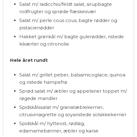
Salat m/ radicchio/feldt salat, sirupbagte
rodfrugter og sprøde flæskesvær
Salat m/ perle cous cous, bagte rødder og
pistacienødder
Hakket grønkål m/ bagte gulerødder, ristede
kikærter og citronolie
Hele året rundt
Salat m/ grillet peber, balsamicoglace, quinoa
og ristede hampefrø
Sprød salat m/ æbler og appelsiner toppet m/
røgede mandler
Spidskålssalat m/ granatæblekerner,
citrusvinaigrette og soyaristede solsikkekerner
Spidskål m/ hytteost, rødløg,
edamamebønner, æbler og karse