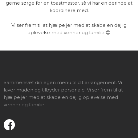
gerne sørge for en toastmaster, så vi har en derinde at
koordinere med.
Vi ser frem til at hjælpe jer med at skabe en dejlig
oplevelse med venner og familie 😊
Sammensæt din egen menu til dit arrangement. Vi
laver maden og tilbyder personale. Vi ser frem til at
hjælpe jer med at skabe en dejlig oplevelse med
venner og familie.