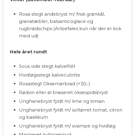
Rosa stegt andebryst m/ frisk grønkål,
granatæbler, balsamicoglace og
rugbrødschips (Anbefales kun når der er kok
med ud)
Hele året rundt
Sous vide stegt kalvefilét
Hvidløgsstegt kalveculotte
Rosastegt Oksemørbrad (+30,-)
Rødvin eller øl braiseret oksespidsbryst
Unghanebryst fyldt m/ lime og timian
Unghanebryst fyldt m/ soltørret tomat, citron
og basilikum
Unghanebryst fyldt m/ svampe og hvidløg
Marineret kyllingespyd