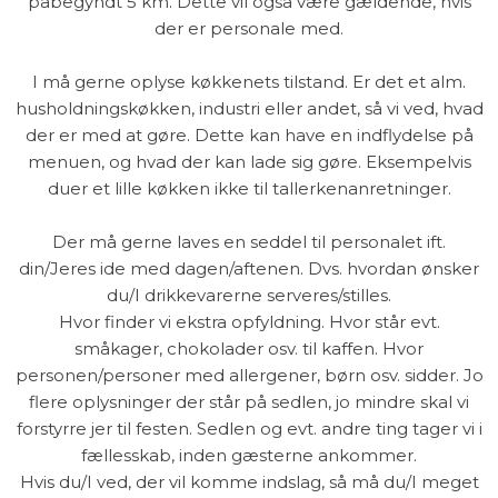
påbegyndt 5 km. Dette vil også være gældende, hvis
der er personale med.
I må gerne oplyse køkkenets tilstand. Er det et alm.
husholdningskøkken, industri eller andet, så vi ved, hvad
der er med at gøre. Dette kan have en indflydelse på
menuen, og hvad der kan lade sig gøre. Eksempelvis
duer et lille køkken ikke til tallerkenanretninger.
Der må gerne laves en seddel til personalet ift.
din/Jeres ide med dagen/aftenen. Dvs. hvordan ønsker
du/I drikkevarerne serveres/stilles.
Hvor finder vi ekstra opfyldning. Hvor står evt.
småkager, chokolader osv. til kaffen. Hvor
personen/personer med allergener, børn osv. sidder. Jo
flere oplysninger der står på sedlen, jo mindre skal vi
forstyrre jer til festen. Sedlen og evt. andre ting tager vi i
fællesskab, inden gæsterne ankommer.
Hvis du/I ved, der vil komme indslag, så må du/I meget