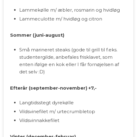
Lammekølle m/ æbler, rosmarin og hvidløg
Lammeculotte m/ hvidløg og citron
Sommer (juni-august)
Små marineret steaks (gode til grill til f.eks.
studentergilde, anbefales frisklavet, som
enten ifølge en kok eller I får fornøjelsen af
det selv :D)
Efterår (september-november) +7,-
Langtidsstegt dyrekølle
Vildsvinefilet m/ urtecrumbletop
Vildsvinnakkefilet
Vinter (december-februar)