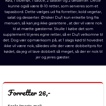
kød, 1 tilbehør, 1 sauce, 2 salater og 2 desserter. Dette
kunne også være 8-10 retter, som serveres som et
tapasbord. Dette vælges ud fra forretter, kold vegetar,
salat og desserter. Ønsker Du/I kun enkelte ting fra
menuen, så kan jeg ikke garantere , at der vil være nok
til at mætte gæsterne. Skulle I købe det som
supplement til jeres egne retter, så er Du/I velkomne til
det. Dog vær opmærksom på, at 1 slags kød til hovedret
ikke vil være nok, således ville der være dobbeltpris for
kødet, da jeg vil lave dobbelt så meget, så der er nok til
jer og jeres gæster.
Forretter 26,-
Forår (marts-maj)