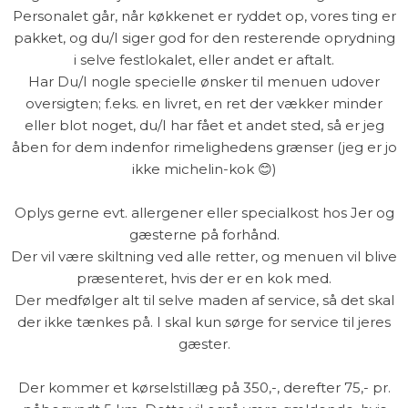
Personalet går, når køkkenet er ryddet op, vores ting er
pakket, og du/I siger god for den resterende oprydning
i selve festlokalet, eller andet er aftalt.
Har Du/I nogle specielle ønsker til menuen udover
oversigten; f.eks. en livret, en ret der vækker minder
eller blot noget, du/I har fået et andet sted, så er jeg
åben for dem indenfor rimelighedens grænser (jeg er jo
ikke michelin-kok 😊)
Oplys gerne evt. allergener eller specialkost hos Jer og
gæsterne på forhånd.
Der vil være skiltning ved alle retter, og menuen vil blive
præsenteret, hvis der er en kok med.
Der medfølger alt til selve maden af service, så det skal
der ikke tænkes på. I skal kun sørge for service til jeres
gæster.
Der kommer et kørselstillæg på 350,-, derefter 75,- pr.