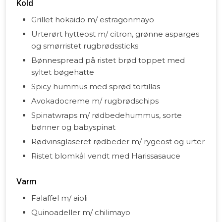
Kold
Grillet hokaido m/ estragonmayo
Urterørt hytteost m/ citron, grønne asparges
og smørristet rugbrødssticks
Bønnespread på ristet brød toppet med
syltet bøgehatte
Spicy hummus med sprød tortillas
Avokadocreme m/ rugbrødschips
Spinatwraps m/ rødbedehummus, sorte
bønner og babyspinat
Rødvinsglaseret rødbeder m/ rygeost og urter
Ristet blomkål vendt med Harissasauce
Varm
Falaffel m/ aioli
Quinoadeller m/ chilimayo